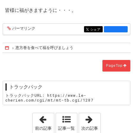
皆様に福がきますように・・・。
パーマリンク
entry1300
シェア
entry1300
恵方巻を食べて福を呼びましょう
Home
PageTop
トラックバック
トラックバックURL: https://www.le-
cherien.com/cgi/mt/mt-tb.cgi/1287
「「スーパーブルーブラッドムーン」」
「成婚した後も
前の記事
記事一覧
次の記事