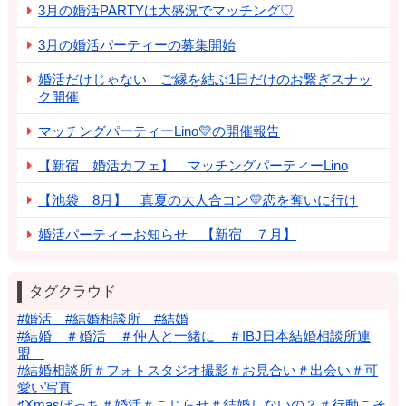
3月の婚活PARTYは大盛況でマッチング♡
3月の婚活パーティーの募集開始
婚活だけじゃない ご縁を結ぶ1日だけのお繋ぎスナッ
ク開催
マッチングパーティーLino💛の開催報告
【新宿 婚活カフェ】 マッチングパーティーLino
【池袋 8月】 真夏の大人合コン💛恋を奪いに行け
婚活パーティーお知らせ 【新宿 ７月】
タグクラウド
#婚活 #結婚相談所 #結婚
#結婚 ＃婚活 ＃仲人と一緒に ＃IBJ日本結婚相談所連
盟
#結婚相談所＃フォトスタジオ撮影＃お見合い＃出会い＃可
愛い写真
♯Xmasぼっち＃婚活＃こじらせ＃結婚しないの？＃行動こそ