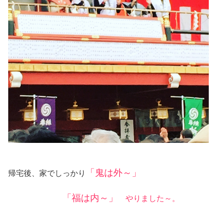
「鬼は外～」
帰宅後、家でしっかり
「福は内～」
やりました～。