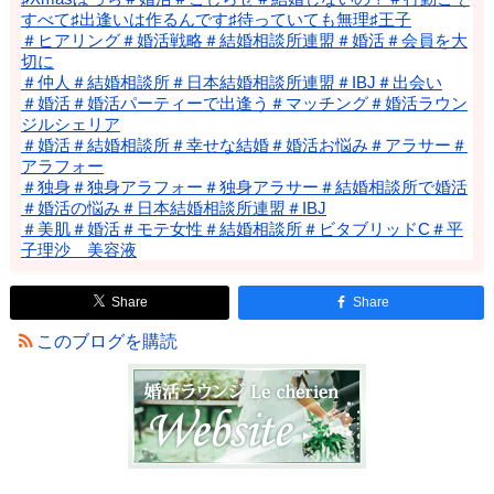
すべて♯出逢いは作るんです♯待っていても無理♯王子
＃ヒアリング＃婚活戦略＃結婚相談所連盟＃婚活＃会員を大
切に
＃仲人＃結婚相談所＃日本結婚相談所連盟＃IBJ＃出会い
＃婚活＃婚活パーティーで出逢う＃マッチング＃婚活ラウン
ジルシェリア
＃婚活＃結婚相談所＃幸せな結婚＃婚活お悩み＃アラサー＃
アラフォー
＃独身＃独身アラフォー＃独身アラサー＃結婚相談所で婚活
＃婚活の悩み＃日本結婚相談所連盟＃IBJ
＃美肌＃婚活＃モテ女性＃結婚相談所＃ビタブリッドC＃平
子理沙 美容液
Share
Share
このブログを購読