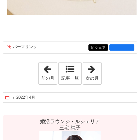
パーマリンク
entry1405
シェア
entry1405
「2022年3月」
「2022年8月」
前の月
記事一覧
次の月
2022年4月
Home
婚活ラウンジ・ルシェリア
三宅 純子