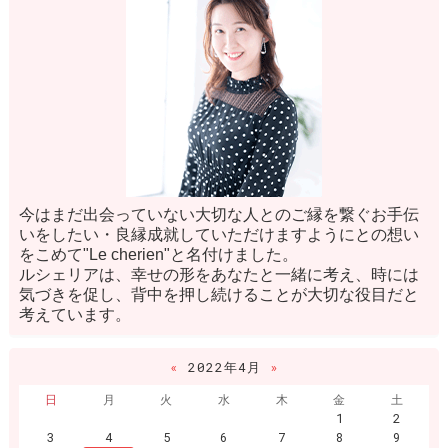
今はまだ出会っていない大切な人とのご縁を繋ぐお手伝
いをしたい・良縁成就していただけますようにとの想い
をこめて"Le cherien"と名付けました。
ルシェリアは、幸せの形をあなたと一緒に考え、時には
気づきを促し、背中を押し続けることが大切な役目だと
考えています。
«
2022年4月
»
日
月
火
水
木
金
土
1
2
3
4
5
6
7
8
9