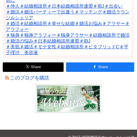
切に
＃仲人＃結婚相談所＃日本結婚相談所連盟＃IBJ＃出会い
＃婚活＃婚活パーティーで出逢う＃マッチング＃婚活ラウン
ジルシェリア
＃婚活＃結婚相談所＃幸せな結婚＃婚活お悩み＃アラサー＃
アラフォー
＃独身＃独身アラフォー＃独身アラサー＃結婚相談所で婚活
＃婚活の悩み＃日本結婚相談所連盟＃IBJ
＃美肌＃婚活＃モテ女性＃結婚相談所＃ビタブリッドC＃平
子理沙 美容液
Share
Share
このブログを購読