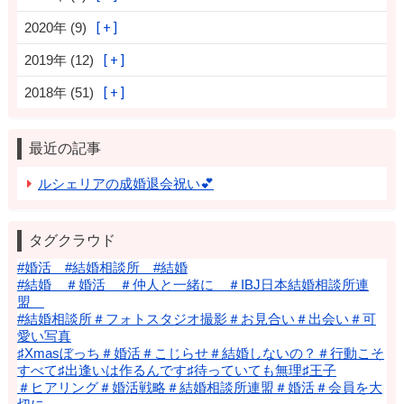
2020年 (9)
2019年 (12)
2018年 (51)
最近の記事
ルシェリアの成婚退会祝い💕
タグクラウド
#婚活 #結婚相談所 #結婚
#結婚 ＃婚活 ＃仲人と一緒に ＃IBJ日本結婚相談所連
盟
#結婚相談所＃フォトスタジオ撮影＃お見合い＃出会い＃可
愛い写真
♯Xmasぼっち＃婚活＃こじらせ＃結婚しないの？＃行動こそ
すべて♯出逢いは作るんです♯待っていても無理♯王子
＃ヒアリング＃婚活戦略＃結婚相談所連盟＃婚活＃会員を大