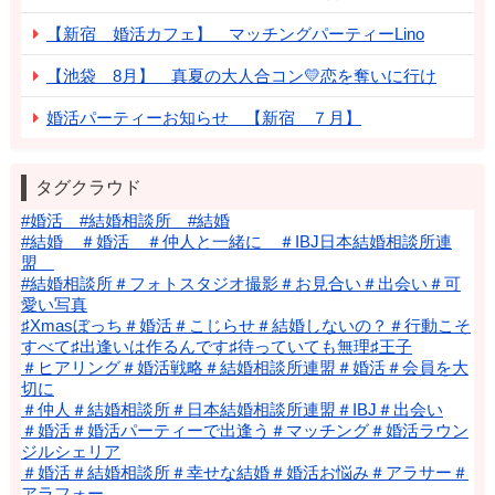
【新宿 婚活カフェ】 マッチングパーティーLino
【池袋 8月】 真夏の大人合コン💛恋を奪いに行け
婚活パーティーお知らせ 【新宿 ７月】
タグクラウド
#婚活 #結婚相談所 #結婚
#結婚 ＃婚活 ＃仲人と一緒に ＃IBJ日本結婚相談所連
盟
#結婚相談所＃フォトスタジオ撮影＃お見合い＃出会い＃可
愛い写真
♯Xmasぼっち＃婚活＃こじらせ＃結婚しないの？＃行動こそ
すべて♯出逢いは作るんです♯待っていても無理♯王子
＃ヒアリング＃婚活戦略＃結婚相談所連盟＃婚活＃会員を大
切に
＃仲人＃結婚相談所＃日本結婚相談所連盟＃IBJ＃出会い
＃婚活＃婚活パーティーで出逢う＃マッチング＃婚活ラウン
ジルシェリア
＃婚活＃結婚相談所＃幸せな結婚＃婚活お悩み＃アラサー＃
アラフォー