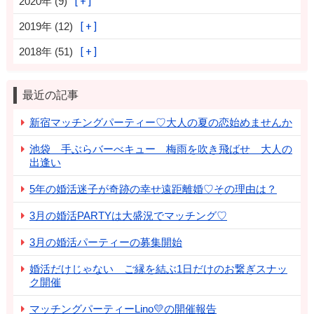
2020年 (9)
2019年 (12)
2018年 (51)
最近の記事
新宿マッチングパーティー♡大人の夏の恋始めませんか
池袋 手ぶらバーべキュー 梅雨を吹き飛ばせ 大人の
出逢い
5年の婚活迷子が奇跡の幸せ遠距離婚♡その理由は？
3月の婚活PARTYは大盛況でマッチング♡
3月の婚活パーティーの募集開始
婚活だけじゃない ご縁を結ぶ1日だけのお繋ぎスナッ
ク開催
マッチングパーティーLino💛の開催報告