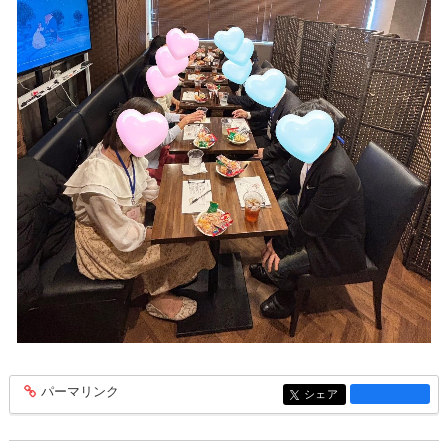
パーマリンク
entry1471
シェア
entry1471