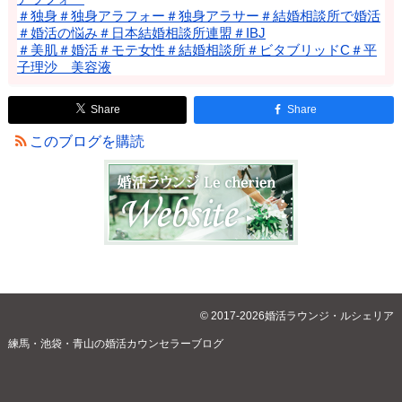
＃独身＃独身アラフォー＃独身アラサー＃結婚相談所で婚活
＃婚活の悩み＃日本結婚相談所連盟＃IBJ
＃美肌＃婚活＃モテ女性＃結婚相談所＃ビタブリッドC＃平
子理沙 美容液
Share
Share
このブログを購読
© 2017-2026婚活ラウンジ・ルシェリア
練馬・池袋・青山の婚活カウンセラーブログ