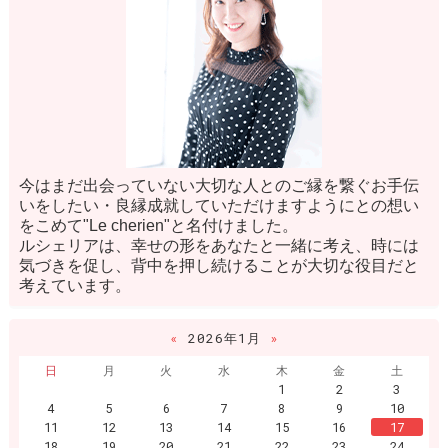
今はまだ出会っていない大切な人とのご縁を繋ぐお手伝
いをしたい・良縁成就していただけますようにとの想い
をこめて"Le cherien"と名付けました。
ルシェリアは、幸せの形をあなたと一緒に考え、時には
気づきを促し、背中を押し続けることが大切な役目だと
考えています。
«
2026年1月
»
日
月
火
水
木
金
土
1
2
3
4
5
6
7
8
9
10
11
12
13
14
15
16
17
18
19
20
21
22
23
24