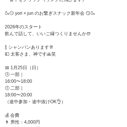
🍶😏 yori × jun のお繋ぎスナック新年会 😏🍶
2026年のスタート
飲んで話して、いいご縁つくりませんか🍺
🍾 シャンパンあります🥂
💴 太客さま、神です🙏笑
📅 1月25日（日）
🕓 一部｜
16:00〜18:00
🕕 二部｜
18:00〜20:00
（途中参加・途中抜けOK👌）
💰 会費
👨 男性：4,000円