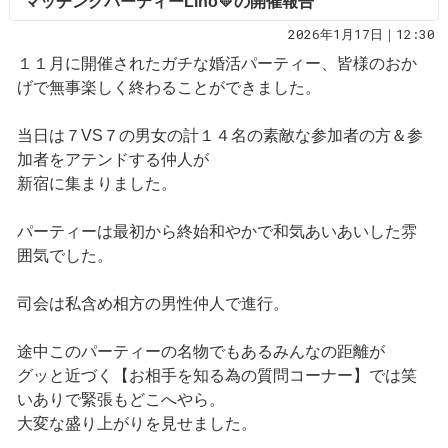
マッチングパーティーLino💛の開催報告
2026年1月17日｜12:30
１１月に開催されたガチな婚活パーティー、皆様のおか
げで無事楽しく終わることができました。
当日は７VS７の男女の計１４名の素敵な参加者の方＆参
加者をアテンドする仲人が
新宿に集まりました。
パーティーは最初から終始和やかで和気あいあいした雰
囲気でした。
司会は私含め相方の男性仲人で進行。
途中このパーティーの名物でもあるみんなの距離が
グッと近づく【お相手を知る為の質問コーナー】では笑
いありで緊張もどこへやら。
大変な盛り上がりを見せました。