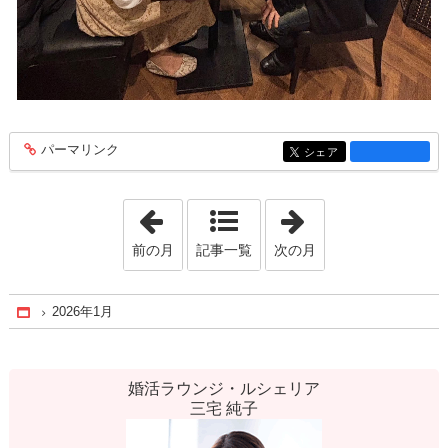
パーマリンク
entry1471
シェア
entry1471
「2025年10月」
「2026年2月」
前の月
記事一覧
次の月
2026年1月
Home
婚活ラウンジ・ルシェリア
三宅 純子