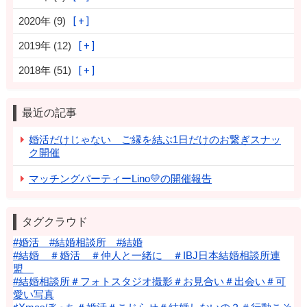
2020年 (9)
2019年 (12)
2018年 (51)
最近の記事
婚活だけじゃない ご縁を結ぶ1日だけのお繋ぎスナッ
ク開催
マッチングパーティーLino💛の開催報告
タグクラウド
#婚活 #結婚相談所 #結婚
#結婚 ＃婚活 ＃仲人と一緒に ＃IBJ日本結婚相談所連
盟
#結婚相談所＃フォトスタジオ撮影＃お見合い＃出会い＃可
愛い写真