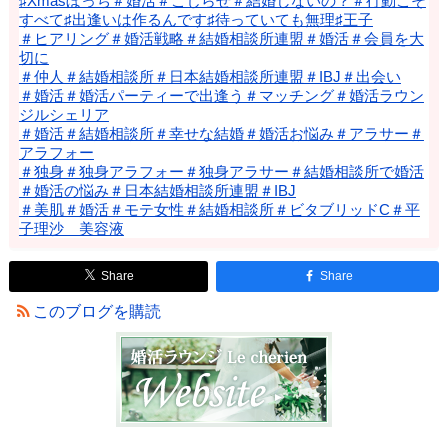
♯Xmasぼっち＃婚活＃こじらせ＃結婚しないの？＃行動こそ
すべて♯出逢いは作るんです♯待っていても無理♯王子
＃ヒアリング＃婚活戦略＃結婚相談所連盟＃婚活＃会員を大
切に
＃仲人＃結婚相談所＃日本結婚相談所連盟＃IBJ＃出会い
＃婚活＃婚活パーティーで出逢う＃マッチング＃婚活ラウン
ジルシェリア
＃婚活＃結婚相談所＃幸せな結婚＃婚活お悩み＃アラサー＃
アラフォー
＃独身＃独身アラフォー＃独身アラサー＃結婚相談所で婚活
＃婚活の悩み＃日本結婚相談所連盟＃IBJ
＃美肌＃婚活＃モテ女性＃結婚相談所＃ビタブリッドC＃平
子理沙 美容液
Share
Share
このブログを購読