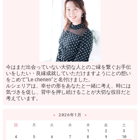
今はまだ出会っていない大切な人とのご縁を繋ぐお手伝
いをしたい・良縁成就していただけますようにとの想い
をこめて"Le cherien"と名付けました。
ルシェリアは、幸せの形をあなたと一緒に考え、時には
気づきを促し、背中を押し続けることが大切な役目だと
考えています。
«
2026年1月
»
日
月
火
水
木
金
土
1
2
3
4
5
6
7
8
9
10