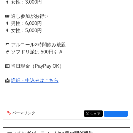
👩 女性：3,000円
🎟 通し参加がお得✨
👨 男性：6,000円
👩 女性：5,000円
🍺 アルコール2時間飲み放題
🥤 ソフドリ派は 500円引き
💵 当日現金（PayPay OK）
📩
詳細・申込みはこちら
パーマリンク
entry1472
シェア
entry1472