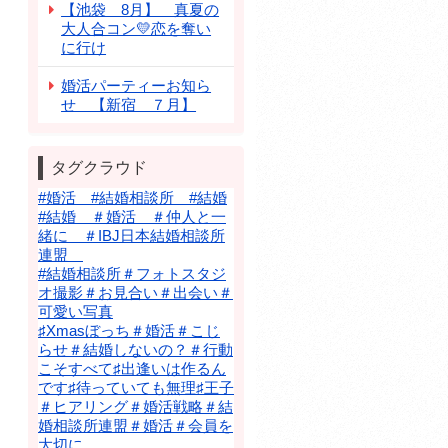
【池袋 8月】 真夏の
大人合コン💛恋を奪い
に行け
婚活パーティーお知ら
せ 【新宿 ７月】
タグクラウド
#婚活 #結婚相談所 #結婚
#結婚 ＃婚活 ＃仲人と一
緒に ＃IBJ日本結婚相談所
連盟
#結婚相談所＃フォトスタジ
オ撮影＃お見合い＃出会い＃
可愛い写真
♯Xmasぼっち＃婚活＃こじ
らせ＃結婚しないの？＃行動
こそすべて♯出逢いは作るん
です♯待っていても無理♯王子
＃ヒアリング＃婚活戦略＃結
婚相談所連盟＃婚活＃会員を
大切に