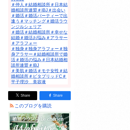
＃仲人＃結婚相談所＃日本結
婚相談所連盟＃IBJ＃出会い
＃婚活＃婚活パーティーで出
逢う＃マッチング＃婚活ラウ
ンジルシェリア
＃婚活＃結婚相談所＃幸せな
結婚＃婚活お悩み＃アラサー
＃アラフォー
＃独身＃独身アラフォー＃独
身アラサー＃結婚相談所で婚
活＃婚活の悩み＃日本結婚相
談所連盟＃IBJ
＃美肌＃婚活＃モテ女性＃結
婚相談所＃ビタブリッドC＃
平子理沙 美容液
Share
Share
このブログを購読