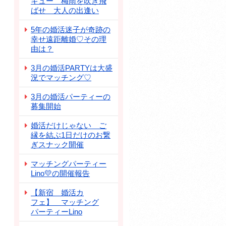
キュー 梅雨を吹き飛
ばせ 大人の出逢い
5年の婚活迷子が奇跡の
幸せ遠距離婚♡その理
由は？
3月の婚活PARTYは大盛
況でマッチング♡
3月の婚活パーティーの
募集開始
婚活だけじゃない ご
縁を結ぶ1日だけのお繋
ぎスナック開催
マッチングパーティー
Lino💛の開催報告
【新宿 婚活カ
フェ】 マッチング
パーティーLino