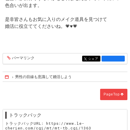
色合いが出ます。
是非皆さんもお気に入りのメイク道具を見つけて
婚活に役立ててくださいね。💗♥💗
パーマリンク
entry1376
シェア
entry1376
男性の目線も意識して婚活しよう
Home
PageTop
トラックバック
トラックバックURL: https://www.le-
cherien.com/cgi/mt/mt-tb.cgi/1363