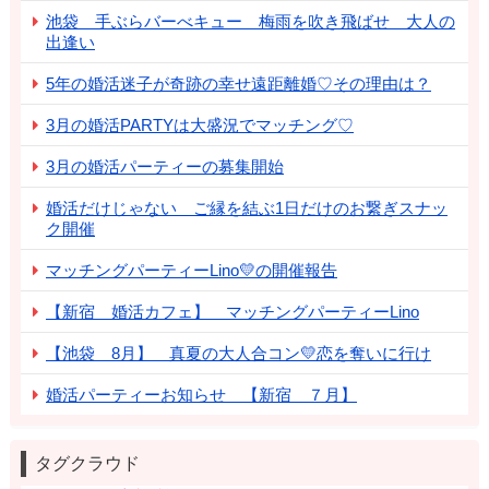
池袋 手ぶらバーべキュー 梅雨を吹き飛ばせ 大人の
出逢い
5年の婚活迷子が奇跡の幸せ遠距離婚♡その理由は？
3月の婚活PARTYは大盛況でマッチング♡
3月の婚活パーティーの募集開始
婚活だけじゃない ご縁を結ぶ1日だけのお繋ぎスナッ
ク開催
マッチングパーティーLino💛の開催報告
【新宿 婚活カフェ】 マッチングパーティーLino
【池袋 8月】 真夏の大人合コン💛恋を奪いに行け
婚活パーティーお知らせ 【新宿 ７月】
タグクラウド