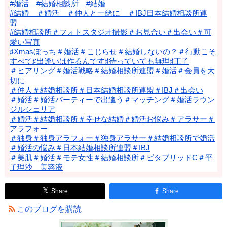
#婚活 #結婚相談所 #結婚
#結婚 ＃婚活 ＃仲人と一緒に ＃IBJ日本結婚相談所連
盟
#結婚相談所＃フォトスタジオ撮影＃お見合い＃出会い＃可
愛い写真
♯Xmasぼっち＃婚活＃こじらせ＃結婚しないの？＃行動こそ
すべて♯出逢いは作るんです♯待っていても無理♯王子
＃ヒアリング＃婚活戦略＃結婚相談所連盟＃婚活＃会員を大
切に
＃仲人＃結婚相談所＃日本結婚相談所連盟＃IBJ＃出会い
＃婚活＃婚活パーティーで出逢う＃マッチング＃婚活ラウン
ジルシェリア
＃婚活＃結婚相談所＃幸せな結婚＃婚活お悩み＃アラサー＃
アラフォー
＃独身＃独身アラフォー＃独身アラサー＃結婚相談所で婚活
＃婚活の悩み＃日本結婚相談所連盟＃IBJ
＃美肌＃婚活＃モテ女性＃結婚相談所＃ビタブリッドC＃平
子理沙 美容液
Share
Share
このブログを購読