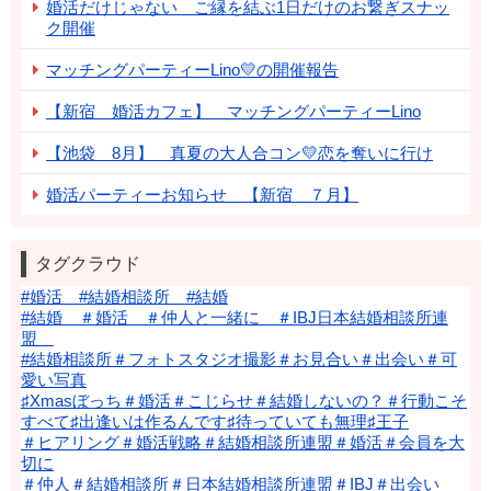
婚活だけじゃない ご縁を結ぶ1日だけのお繋ぎスナッ
ク開催
マッチングパーティーLino💛の開催報告
【新宿 婚活カフェ】 マッチングパーティーLino
【池袋 8月】 真夏の大人合コン💛恋を奪いに行け
婚活パーティーお知らせ 【新宿 ７月】
タグクラウド
#婚活 #結婚相談所 #結婚
#結婚 ＃婚活 ＃仲人と一緒に ＃IBJ日本結婚相談所連
盟
#結婚相談所＃フォトスタジオ撮影＃お見合い＃出会い＃可
愛い写真
♯Xmasぼっち＃婚活＃こじらせ＃結婚しないの？＃行動こそ
すべて♯出逢いは作るんです♯待っていても無理♯王子
＃ヒアリング＃婚活戦略＃結婚相談所連盟＃婚活＃会員を大
切に
＃仲人＃結婚相談所＃日本結婚相談所連盟＃IBJ＃出会い