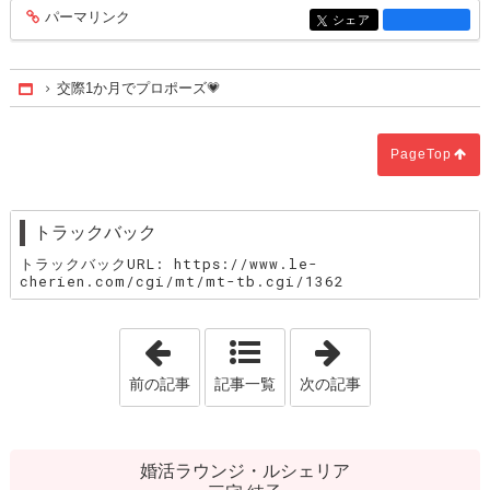
パーマリンク
entry1375
シェア
entry1375
交際1か月でプロポーズ💗
Home
PageTop
トラックバック
トラックバックURL: https://www.le-
cherien.com/cgi/mt/mt-tb.cgi/1362
「バレンタインは誰と過ごす？」
「男性の目線も
前の記事
記事一覧
次の記事
婚活ラウンジ・ルシェリア