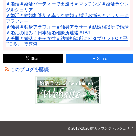
＃婚活＃婚活パーティーで出逢う＃マッチング＃婚活ラウン
ジルシェリア
＃婚活＃結婚相談所＃幸せな結婚＃婚活お悩み＃アラサー＃
アラフォー
＃独身＃独身アラフォー＃独身アラサー＃結婚相談所で婚活
＃婚活の悩み＃日本結婚相談所連盟＃IBJ
＃美肌＃婚活＃モテ女性＃結婚相談所＃ビタブリッドC＃平
子理沙 美容液
Share
Share
このブログを購読
© 2017-2026婚活ラウンジ・ルシェリア