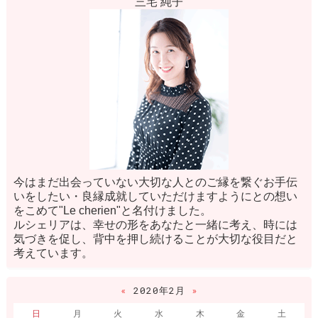
三宅 純子
今はまだ出会っていない大切な人とのご縁を繋ぐお手伝
いをしたい・良縁成就していただけますようにとの想い
をこめて"Le cherien"と名付けました。
ルシェリアは、幸せの形をあなたと一緒に考え、時には
気づきを促し、背中を押し続けることが大切な役目だと
考えています。
«
2020年2月
»
日
月
火
水
木
金
土