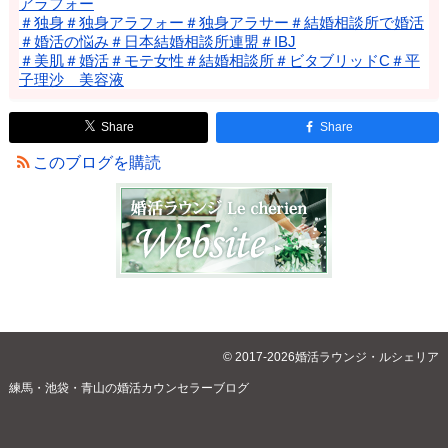
アラフォー
＃独身＃独身アラフォー＃独身アラサー＃結婚相談所で婚活
＃婚活の悩み＃日本結婚相談所連盟＃IBJ
＃美肌＃婚活＃モテ女性＃結婚相談所＃ビタブリッドC＃平
子理沙 美容液
Share
Share
このブログを購読
© 2017-2026婚活ラウンジ・ルシェリア
練馬・池袋・青山の婚活カウンセラーブログ