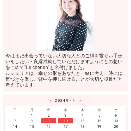
今はまだ出会っていない大切な人とのご縁を繋ぐお手伝
いをしたい・良縁成就していただけますようにとの想い
をこめて"Le cherien"と名付けました。
ルシェリアは、幸せの形をあなたと一緒に考え、時には
気づきを促し、背中を押し続けることが大切な役目だと
考えています。
«
2024年4月
»
日
月
火
水
木
金
土
1
2
3
4
5
6
7
8
9
10
11
12
13
14
15
16
17
18
19
20