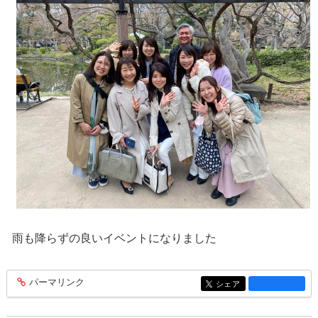
雨も降らずの良いイベントになりました
パーマリンク
entry1454
シェア
entry1454