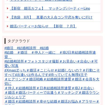
【新宿 婚活カフェ】 マッチングパーティーLino
【池袋 8月】 真夏の大人合コン💛恋を奪いに行け
婚活パーティーお知らせ 【新宿 ７月】
タグクラウド
#婚活 #結婚相談所 #結婚
#結婚 ＃婚活 ＃仲人と一緒に ＃IBJ日本結婚相談所連
盟
#結婚相談所＃フォトスタジオ撮影＃お見合い＃出会い＃可
愛い写真
♯Xmasぼっち＃婚活＃こじらせ＃結婚しないの？＃行動こそ
すべて♯出逢いは作るんです♯待っていても無理♯王子
＃ヒアリング＃婚活戦略＃結婚相談所連盟＃婚活＃会員を大
切に
＃仲人＃結婚相談所＃日本結婚相談所連盟＃IBJ＃出会い
＃婚活＃婚活パーティーで出逢う＃マッチング＃婚活ラウン
ジルシェリア
＃婚活＃結婚相談所＃幸せな結婚＃婚活お悩み＃アラサー＃