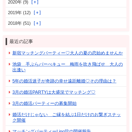
2020年 (9)
2019年 (12)
2018年 (51)
最近の記事
新宿マッチングパーティー♡大人の夏の恋始めませんか
池袋 手ぶらバーべキュー 梅雨を吹き飛ばせ 大人の
出逢い
5年の婚活迷子が奇跡の幸せ遠距離婚♡その理由は？
3月の婚活PARTYは大盛況でマッチング♡
3月の婚活パーティーの募集開始
婚活だけじゃない ご縁を結ぶ1日だけのお繋ぎスナッ
ク開催
マッチングパーティーLino💛の開催報告