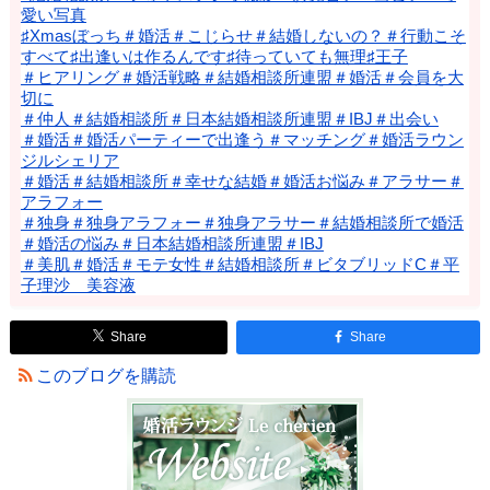
愛い写真
♯Xmasぼっち＃婚活＃こじらせ＃結婚しないの？＃行動こそ
すべて♯出逢いは作るんです♯待っていても無理♯王子
＃ヒアリング＃婚活戦略＃結婚相談所連盟＃婚活＃会員を大
切に
＃仲人＃結婚相談所＃日本結婚相談所連盟＃IBJ＃出会い
＃婚活＃婚活パーティーで出逢う＃マッチング＃婚活ラウン
ジルシェリア
＃婚活＃結婚相談所＃幸せな結婚＃婚活お悩み＃アラサー＃
アラフォー
＃独身＃独身アラフォー＃独身アラサー＃結婚相談所で婚活
＃婚活の悩み＃日本結婚相談所連盟＃IBJ
＃美肌＃婚活＃モテ女性＃結婚相談所＃ビタブリッドC＃平
子理沙 美容液
Share
Share
このブログを購読