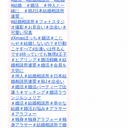
#結婚 ＃婚活 ＃仲人と一
緒に ＃IBJ日本結婚相談所
連盟
#結婚相談所＃フォトスタジ
オ撮影＃お見合い＃出会い＃
可愛い写真
♯Xmasぼっち＃婚活＃こじ
らせ＃結婚しないの？＃行動
こそすべて♯出逢いは作るん
です♯待っていても無理♯王子
＃ヒアリング＃婚活戦略＃結
婚相談所連盟＃婚活＃会員を
大切に
＃仲人＃結婚相談所＃日本結
婚相談所連盟＃IBJ＃出会い
＃婚活＃婚活パーティーで出
逢う＃マッチング＃婚活ラウ
ンジルシェリア
＃婚活＃結婚相談所＃幸せな
結婚＃婚活お悩み＃アラサー
＃アラフォー
＃独身＃独身アラフォー＃独
身アラサー＃結婚相談所で婚