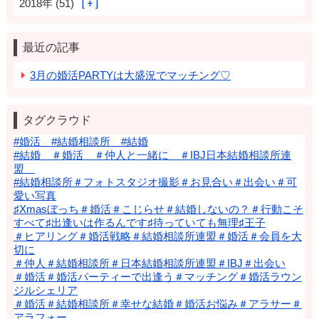
2018年 (51)
最近の記事
3月の婚活PARTYは大盛況でマッチング♡
タグクラウド
#婚活 #結婚相談所 #結婚
#結婚 ＃婚活 ＃仲人と一緒に ＃IBJ日本結婚相談所連
盟
#結婚相談所＃フォトスタジオ撮影＃お見合い＃出会い＃可
愛い写真
♯Xmasぼっち＃婚活＃こじらせ＃結婚しないの？＃行動こそ
すべて♯出逢いは作るんです♯待っていても無理♯王子
＃ヒアリング＃婚活戦略＃結婚相談所連盟＃婚活＃会員を大
切に
＃仲人＃結婚相談所＃日本結婚相談所連盟＃IBJ＃出会い
＃婚活＃婚活パーティーで出逢う＃マッチング＃婚活ラウン
ジルシェリア
＃婚活＃結婚相談所＃幸せな結婚＃婚活お悩み＃アラサー＃
アラフォー