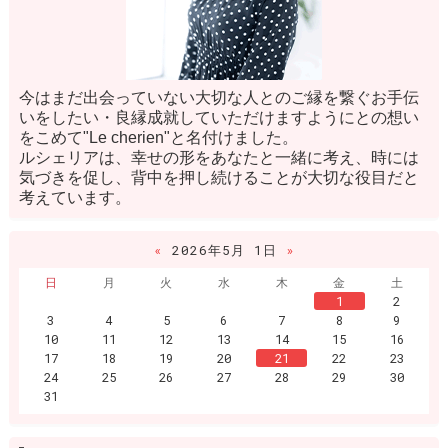
今はまだ出会っていない大切な人とのご縁を繋ぐお手伝
いをしたい・良縁成就していただけますようにとの想い
をこめて"Le cherien"と名付けました。
ルシェリアは、幸せの形をあなたと一緒に考え、時には
気づきを促し、背中を押し続けることが大切な役目だと
考えています。
«
2026年5月 1日
»
日
月
火
水
木
金
土
1
2
3
4
5
6
7
8
9
10
11
12
13
14
15
16
17
18
19
20
21
22
23
24
25
26
27
28
29
30
31