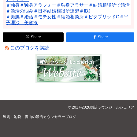
＃独身＃独身アラフォー＃独身アラサー＃結婚相談所で婚活
＃婚活の悩み＃日本結婚相談所連盟＃IBJ
＃美肌＃婚活＃モテ女性＃結婚相談所＃ビタブリッドC＃平
子理沙 美容液
Share
Share
このブログを購読
© 2017-2026婚活ラウンジ・ルシェリア
練馬・池袋・青山の婚活カウンセラーブログ