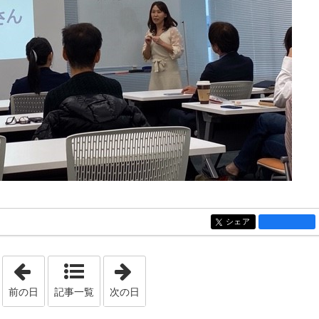
シェア
entry1448
「2024年1月21日」
「2024年3月 4日」
前の日
記事一覧
次の日