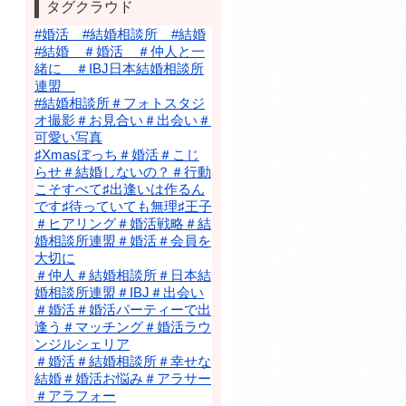
タグクラウド
#婚活 #結婚相談所 #結婚
#結婚 ＃婚活 ＃仲人と一
緒に ＃IBJ日本結婚相談所
連盟
#結婚相談所＃フォトスタジ
オ撮影＃お見合い＃出会い＃
可愛い写真
♯Xmasぼっち＃婚活＃こじ
らせ＃結婚しないの？＃行動
こそすべて♯出逢いは作るん
です♯待っていても無理♯王子
＃ヒアリング＃婚活戦略＃結
婚相談所連盟＃婚活＃会員を
大切に
＃仲人＃結婚相談所＃日本結
婚相談所連盟＃IBJ＃出会い
＃婚活＃婚活パーティーで出
逢う＃マッチング＃婚活ラウ
ンジルシェリア
＃婚活＃結婚相談所＃幸せな
結婚＃婚活お悩み＃アラサー
＃アラフォー