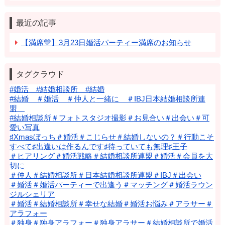
最近の記事
【満席💛】3月23日婚活パーティー満席のお知らせ
タグクラウド
#婚活 #結婚相談所 #結婚
#結婚 ＃婚活 ＃仲人と一緒に ＃IBJ日本結婚相談所連
盟
#結婚相談所＃フォトスタジオ撮影＃お見合い＃出会い＃可
愛い写真
♯Xmasぼっち＃婚活＃こじらせ＃結婚しないの？＃行動こそ
すべて♯出逢いは作るんです♯待っていても無理♯王子
＃ヒアリング＃婚活戦略＃結婚相談所連盟＃婚活＃会員を大
切に
＃仲人＃結婚相談所＃日本結婚相談所連盟＃IBJ＃出会い
＃婚活＃婚活パーティーで出逢う＃マッチング＃婚活ラウン
ジルシェリア
＃婚活＃結婚相談所＃幸せな結婚＃婚活お悩み＃アラサー＃
アラフォー
＃独身＃独身アラフォー＃独身アラサー＃結婚相談所で婚活