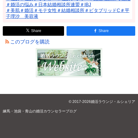
＃婚活の悩み＃日本結婚相談所連盟＃IBJ
＃美肌＃婚活＃モテ女性＃結婚相談所＃ビタブリッドC＃平
子理沙 美容液
Share
Share
このブログを購読
© 2017-2026婚活ラウンジ・ルシェリア
練馬・池袋・青山の婚活カウンセラーブログ