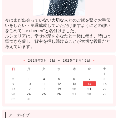
今はまだ出会っていない大切な人とのご縁を繋ぐお手伝
いをしたい・良縁成就していただけますようにとの想い
をこめて"Le cherien"と名付けました。
ルシェリアは、幸せの形をあなたと一緒に考え、時には
気づきを促し、背中を押し続けることが大切な役目だと
考えています。
«
2025年3月 9日 - 2025年3月15日
»
日
月
火
水
木
金
土
1
2
3
4
5
6
7
8
9
10
11
12
13
14
15
16
17
18
19
20
21
22
23
24
25
26
27
28
29
30
31
アーカイブ