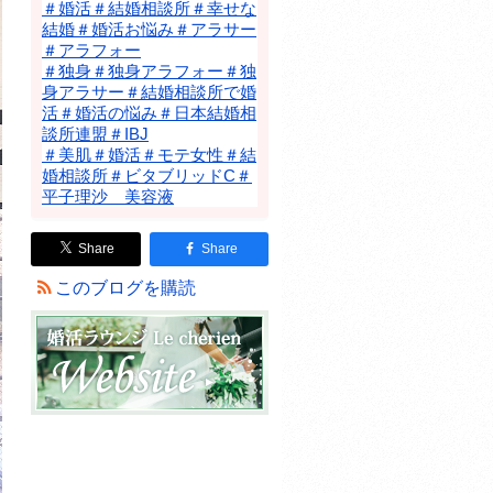
＃婚活＃結婚相談所＃幸せな
結婚＃婚活お悩み＃アラサー
＃アラフォー
＃独身＃独身アラフォー＃独
身アラサー＃結婚相談所で婚
活＃婚活の悩み＃日本結婚相
談所連盟＃IBJ
＃美肌＃婚活＃モテ女性＃結
婚相談所＃ビタブリッドC＃
平子理沙 美容液
Share
Share
このブログを購読