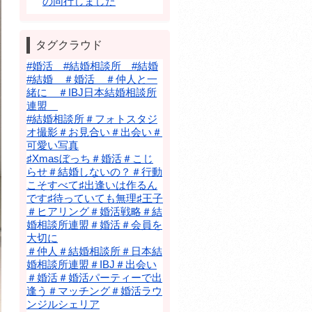
の同行しました
タグクラウド
#婚活 #結婚相談所 #結婚
#結婚 ＃婚活 ＃仲人と一
緒に ＃IBJ日本結婚相談所
連盟
#結婚相談所＃フォトスタジ
オ撮影＃お見合い＃出会い＃
可愛い写真
♯Xmasぼっち＃婚活＃こじ
らせ＃結婚しないの？＃行動
こそすべて♯出逢いは作るん
です♯待っていても無理♯王子
＃ヒアリング＃婚活戦略＃結
婚相談所連盟＃婚活＃会員を
大切に
＃仲人＃結婚相談所＃日本結
婚相談所連盟＃IBJ＃出会い
＃婚活＃婚活パーティーで出
逢う＃マッチング＃婚活ラウ
ンジルシェリア