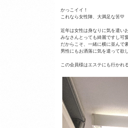
かっこイイ！
これなら女性陣、大満足な筈💛
近年は女性は身なりに気を遣い
みなさんとっても綺麗ですし可
だからこそ、一緒に横に並んで
男性にもお洒落に気を遣って欲
この会員様はエステにも行かれ