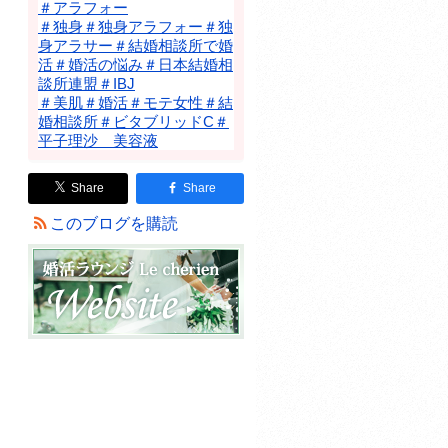
＃アラフォー
＃独身＃独身アラフォー＃独
身アラサー＃結婚相談所で婚
活＃婚活の悩み＃日本結婚相
談所連盟＃IBJ
＃美肌＃婚活＃モテ女性＃結
婚相談所＃ビタブリッドC＃
平子理沙 美容液
Share
Share
このブログを購読