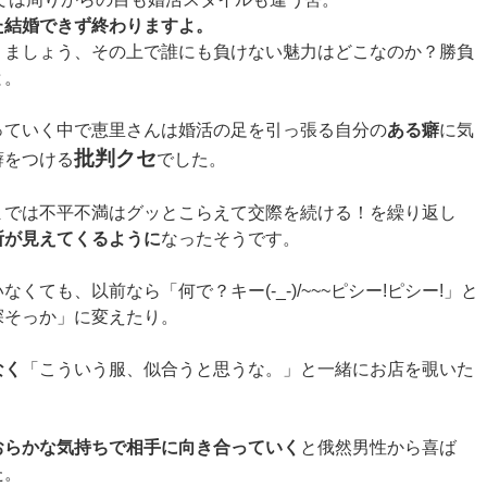
た結婚できず終わりますよ。
りましょう、その上で誰にも負けない魅力はどこなのか？勝負
と。
っていく中で恵里さんは婚活の足を引っ張る自分の
ある癖
に気
批判クセ
癖をつける
でした。
までは不平不満はグッとこらえて交際を続ける！を繰り返し
所が見えてくるように
なったそうです。
ても、以前なら「何で？キー(-_-)/~~~ピシー!ピシー!」と
探そっか」に変えたり。
なく
「こういう服、似合うと思うな。」と一緒にお店を覗いた
おらかな気持ちで相手に向き合っていく
と俄然男性から喜ば
た。