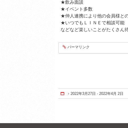
★飲み面談
★イベント多数
★仲人連携により他の会員様と
★いつでもＬＩＮＥで相談可能
などなど楽しいことがたくさん
パーマリンク
entry1404
2022年3月27日 - 2022年4月 2日
Home