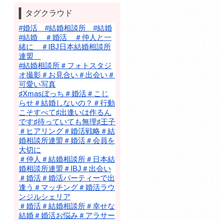
タグクラウド
#婚活 #結婚相談所 #結婚
#結婚 ＃婚活 ＃仲人と一
緒に ＃IBJ日本結婚相談所
連盟
#結婚相談所＃フォトスタジ
オ撮影＃お見合い＃出会い＃
可愛い写真
♯Xmasぼっち＃婚活＃こじ
らせ＃結婚しないの？＃行動
こそすべて♯出逢いは作るん
です♯待っていても無理♯王子
＃ヒアリング＃婚活戦略＃結
婚相談所連盟＃婚活＃会員を
大切に
＃仲人＃結婚相談所＃日本結
婚相談所連盟＃IBJ＃出会い
＃婚活＃婚活パーティーで出
逢う＃マッチング＃婚活ラウ
ンジルシェリア
＃婚活＃結婚相談所＃幸せな
結婚＃婚活お悩み＃アラサー