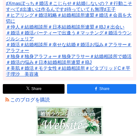
♯Xmasぼっち＃婚活＃こじらせ＃結婚しないの？＃行動こそ
すべて♯出逢いは作るんです♯待っていても無理♯王子
＃ヒアリング＃婚活戦略＃結婚相談所連盟＃婚活＃会員を大
切に
＃仲人＃結婚相談所＃日本結婚相談所連盟＃IBJ＃出会い
＃婚活＃婚活パーティーで出逢う＃マッチング＃婚活ラウン
ジルシェリア
＃婚活＃結婚相談所＃幸せな結婚＃婚活お悩み＃アラサー＃
アラフォー
＃独身＃独身アラフォー＃独身アラサー＃結婚相談所で婚活
＃婚活の悩み＃日本結婚相談所連盟＃IBJ
＃美肌＃婚活＃モテ女性＃結婚相談所＃ビタブリッドC＃平
子理沙 美容液
Share
Share
このブログを購読