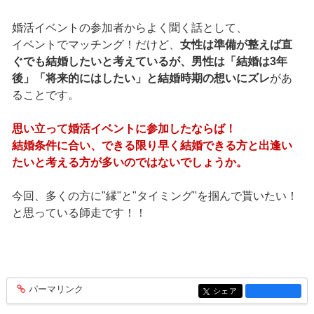
婚活イベントの参加者からよく聞く話として、
イベントでマッチング！だけど、
女性は準備が整えば直
ぐでも結婚したいと考えているが、男性は「結婚は3年
後」「将来的にはしたい」と結婚時期の想いにズレ
があ
ることです。
思い立って婚活イベントに参加したならば！
結婚条件に合い、できる限り早く結婚できる方と出逢い
たいと考える方が多いのではないでしょうか。
今回、多くの方に"縁"と"タイミング"を掴んで貰いたい！
と思っている師走です！！
パーマリンク
entry1359
シェア
entry1359