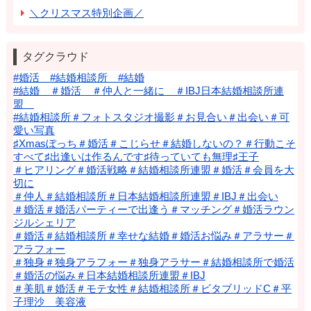
＼クリスマス特別企画／
タグクラウド
#婚活 #結婚相談所 #結婚
#結婚 ＃婚活 ＃仲人と一緒に ＃IBJ日本結婚相談所連
盟
#結婚相談所＃フォトスタジオ撮影＃お見合い＃出会い＃可
愛い写真
♯Xmasぼっち＃婚活＃こじらせ＃結婚しないの？＃行動こそ
すべて♯出逢いは作るんです♯待っていても無理♯王子
＃ヒアリング＃婚活戦略＃結婚相談所連盟＃婚活＃会員を大
切に
＃仲人＃結婚相談所＃日本結婚相談所連盟＃IBJ＃出会い
＃婚活＃婚活パーティーで出逢う＃マッチング＃婚活ラウン
ジルシェリア
＃婚活＃結婚相談所＃幸せな結婚＃婚活お悩み＃アラサー＃
アラフォー
＃独身＃独身アラフォー＃独身アラサー＃結婚相談所で婚活
＃婚活の悩み＃日本結婚相談所連盟＃IBJ
＃美肌＃婚活＃モテ女性＃結婚相談所＃ビタブリッドC＃平
子理沙 美容液