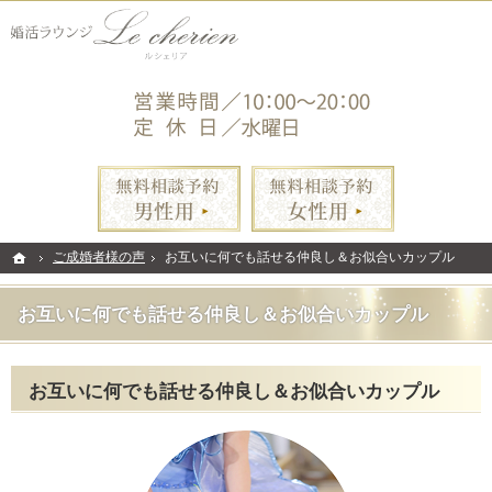
ご縁を繋ぐ相談所。練馬・池袋・青山の結婚相談所なら当相談所へ。
練馬・池袋・青山の結婚相談所なら手厚いサポートの婚活ラウンジ・ルシェリア
無料相談予約男性用
無料相談
ホーム
ホーム
ご成婚者様の声
ご成婚者様の声
お互いに何でも話せる仲良し＆お似合いカップル
お互いに何でも話せる仲良し＆お似合いカップル
お互いに何でも話せる仲良し＆お似合いカップル
お互いに何でも話せる仲良し＆お似合いカップル