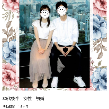
30代後半 女性 初婚
活動期間
5ヶ月