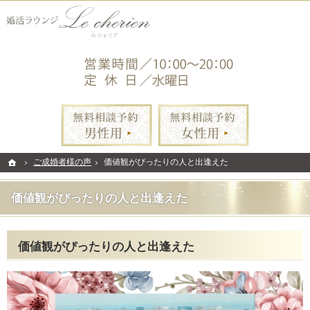
ご縁を繋ぐ相談所。練馬・池袋・青山の結婚相談所なら当相談所へ。
練馬・池袋・青山の結婚相談所なら手厚いサポートの婚活ラウンジ・ルシェリア
無料相談予約男性用
無料相談
ホーム
ホーム
ご成婚者様の声
ご成婚者様の声
価値観がぴったりの人と出逢えた
価値観がぴったりの人と出逢えた
価値観がぴったりの人と出逢えた
価値観がぴったりの人と出逢えた